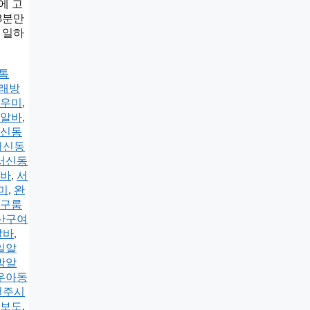
에 고
3분만
】 일하
k톡
래방
우미
,
알바
,
신동
서신동
서신동
바
,
서
미
,
완
구룸
산구여
알바
,
일알
밤알
우아동
전주시
보도
,