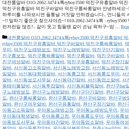
대전룸알바 O1O.2062.3474 k톡ryboy3500 덕진구유흥알바 덕
덕진구유흥알바 덕진구바알바 덕진구룸싸롱알바 안녕하세요~!?
하루이틀 나와보시면 들통날 거짓말 안하겠습니다.. 언니들의 시간
~!! 일하기 좋은곳 찾으셔야죠~! 010-2062-3474 k톡 : r
런저런일 많죠?.. 같이 웃고 힘들땐 같이 손님 욕하구~맘 …
Rea
카
대전룸알바 O1O.2062.3474 k톡ryboy3500 덕진구유
테
ryboy3500 덕진구유흥알바 덕진구바알바 덕진구룸싸롱알바
,
덕
고
우미
,
덕진구노래방보도
,
덕진구노래방알바
,
덕진구단기알바
,
리
진구룸보도
,
덕진구룸싸롱알바
,
덕진구룸알바
,
덕진구바알바
,
진구여성알바
,
덕진구여우알바
,
덕진구유흥알바
,
덕진구장기알
알바
,
서신동고소득알바
,
서신동노래방고정
,
서신동노래방도우
일알바
,
서신동대학생알바
,
서신동룸고정
,
서신동룸도우미
,
서
알바
,
서신동보도사무실
,
서신동야간알바
,
서신동업소알바
,
서
동테이블알바
,
서신동투잡알바
,
서신동퍼블릭알바
,
완산구bar
구노래방보도
,
완산구노래방알바
,
완산구단기알바
,
완산구당일
도
,
완산구룸싸롱알바
,
완산구룸알바
,
완산구바알바
,
완산구밤
알바
,
완산구여우알바
,
완산구유흥알바
,
완산구장기알바
,
완산
아동고소득알바
,
우아동노래방고정
,
우아동노래방도우미
,
우아
우아동대학생알바
,
우아동룸고정
,
우아동룸도우미
,
우아동룸보
아동보도사무실
,
우아동야간알바
,
우아동업소알바
,
우아동여성
블알바
,
우아동투잡알바
,
우아동퍼블릭알바
,
전주시bar알바
,
전