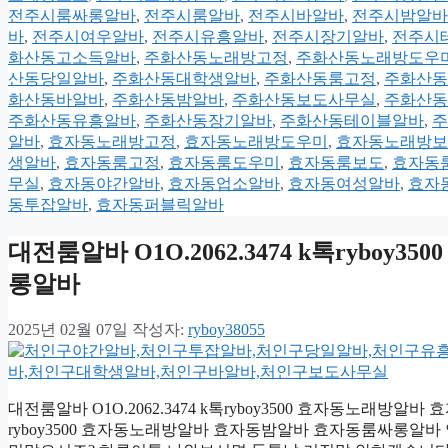
전주시룸싸롱알바
,
전주시룸알바
,
전주시바알바
,
전주시밤알바
바
,
전주시여우알바
,
전주시유흥알바
,
전주시장기알바
,
전주시
화산동고소득알바
,
주화산동노래방고정
,
주화산동노래방도우
산동당일알바
,
주화산동대학생알바
,
주화산동룸고정
,
주화산동
화산동바알바
,
주화산동밤알바
,
주화산동보도사무실
,
주화산동
주화산동유흥알바
,
주화산동장기알바
,
주화산동테이블알바
,
주
알바
,
효자동노래방고정
,
효자동노래방도우미
,
효자동노래방보
생알바
,
효자동룸고정
,
효자동룸도우미
,
효자동룸보도
,
효자동
무실
,
효자동야간알바
,
효자동업소알바
,
효자동여성알바
,
효자
동투잡알바
,
효자동퍼블릭알바
대전룸알바 O1O.2062.3474 k톡ryb
롱알바
2025년 02월 07일
작성자:
ryboy38055
대전룸알바 O1O.2062.3474 k톡ryboy3500 효자동노래방알바
ryboy3500 효자동노래방알바 효자동밤알바 효자동룸싸롱알바