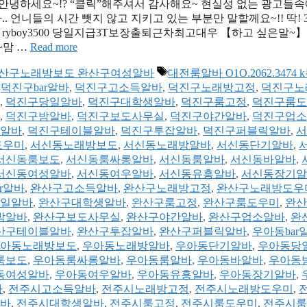
 안녕하세요~!? “클릭”해주셔서 감사해요~ 현실성 없는 광고들속
언니들의 시간 뺏지 않고 지키고 있는 부분만 말할께요~!! 딱! 
k톡 : ryboy3500 당일지급3T보장출퇴근차최고대우 【하고 싶은말~
~맘 …
Read more
태
흥알바 완산구노래방보도 완산구여성알바
대전룸알바 O1O.2062.3474 
그
,
덕진구bar알바
,
덕진구고소득알바
,
덕진구노래방고정
,
덕진구노
,
덕진구당일알바
,
덕진구대학생알바
,
덕진구룸고정
,
덕진구룸도
,
덕진구밤알바
,
덕진구보도사무실
,
덕진구야간알바
,
덕진구업소
알바
,
덕진구테이블알바
,
덕진구투잡알바
,
덕진구퍼블릭알바
,
서
도우미
,
서신동노래방보도
,
서신동노래방알바
,
서신동단기알바
,
서신동룸보도
,
서신동룸싸롱알바
,
서신동룸알바
,
서신동바알바
,
서신동여성알바
,
서신동여우알바
,
서신동유흥알바
,
서신동장기알
r알바
,
완산구고소득알바
,
완산구노래방고정
,
완산구노래방도우
일알바
,
완산구대학생알바
,
완산구룸고정
,
완산구룸도우미
,
완산
밤알바
,
완산구보도사무실
,
완산구야간알바
,
완산구업소알바
,
완
산구테이블알바
,
완산구투잡알바
,
완산구퍼블릭알바
,
우아동bar
아동노래방보도
,
우아동노래방알바
,
우아동단기알바
,
우아동당
룸보도
,
우아동룸싸롱알바
,
우아동룸알바
,
우아동바알바
,
우아동
동여성알바
,
우아동여우알바
,
우아동유흥알바
,
우아동장기알바
,
바
,
전주시고소득알바
,
전주시노래방고정
,
전주시노래방도우미
,
바
,
전주시대학생알바
,
전주시룸고정
,
전주시룸도우미
,
전주시룸