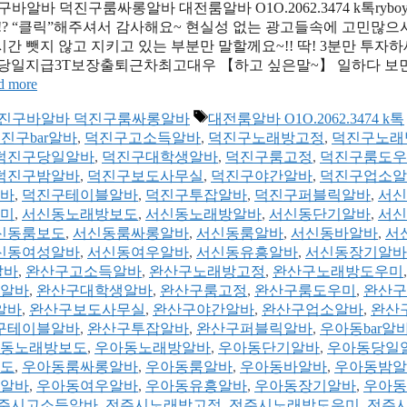
진구바알바 덕진구룸싸롱알바 대전룸알바 O1O.2062.3474 k톡ryboy
 “클릭”해주셔서 감사해요~ 현실성 없는 광고들속에 고민많으
 뺏지 않고 지키고 있는 부분만 말할께요~!! 딱! 3분만 투자
yboy3500 당일지급3T보장출퇴근차최고대우 【하고 싶은말~】 일하다 보
d more
태
흥알바 덕진구바알바 덕진구룸싸롱알바
대전룸알바 O1O.2062.3474 k톡
그
진구bar알바
,
덕진구고소득알바
,
덕진구노래방고정
,
덕진구노래
덕진구당일알바
,
덕진구대학생알바
,
덕진구룸고정
,
덕진구룸도우
덕진구밤알바
,
덕진구보도사무실
,
덕진구야간알바
,
덕진구업소알
바
,
덕진구테이블알바
,
덕진구투잡알바
,
덕진구퍼블릭알바
,
서신
미
,
서신동노래방보도
,
서신동노래방알바
,
서신동단기알바
,
서신
신동룸보도
,
서신동룸싸롱알바
,
서신동룸알바
,
서신동바알바
,
서
신동여성알바
,
서신동여우알바
,
서신동유흥알바
,
서신동장기알바
알바
,
완산구고소득알바
,
완산구노래방고정
,
완산구노래방도우미
알바
,
완산구대학생알바
,
완산구룸고정
,
완산구룸도우미
,
완산구
알바
,
완산구보도사무실
,
완산구야간알바
,
완산구업소알바
,
완산
구테이블알바
,
완산구투잡알바
,
완산구퍼블릭알바
,
우아동bar알
동노래방보도
,
우아동노래방알바
,
우아동단기알바
,
우아동당일
도
,
우아동룸싸롱알바
,
우아동룸알바
,
우아동바알바
,
우아동밤알
알바
,
우아동여우알바
,
우아동유흥알바
,
우아동장기알바
,
우아동
주시고소득알바
,
전주시노래방고정
,
전주시노래방도우미
,
전주