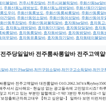
테이블알바
,
전주시투잡알바
,
전주시퍼블릭알바
,
주화산동bar알
미
,
주화산동노래방보도
,
주화산동노래방알바
,
주화산동단기알바
룸도우미
,
주화산동룸보도
,
주화산동룸싸롱알바
,
주화산동룸알
야간알바
,
주화산동업소알바
,
주화산동여성알바
,
주화산동여우
화산동투잡알바
,
주화산동퍼블릭알바
,
효자동bar알바
,
효자동고
도
,
효자동노래방알바
,
효자동단기알바
,
효자동당일알바
,
효자동
룸싸롱알바
,
효자동룸알바
,
효자동바알바
,
효자동밤알바
,
효자동
동여우알바
,
효자동유흥알바
,
효자동장기알바
,
효자동테이블알바
oy3500 전주당일알바 전주룸싸롱알바 전주고액
룸싸롱알바 전주고액알바 대전룸알바 O1O.2062.3474 k톡ryboy350
”해주셔서 감사해요~ 현실성 없는 광고들속에 고민많으시죠? 하
고 지키고 있는 부분만 말할께요~!! 딱! 3분만 투자하세요~!! 
0 당일지급3T보장출퇴근차최고대우 【하고 싶은말~】 일하다 보면 이런저