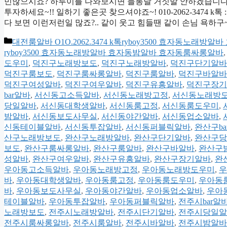
민많으시죠? 하루이틀 나와보시면 들통날 거짓말 안하겠습니다.. 
투자하세요~!! 일하기 좋은곳 찾으셔야죠~! 010-2062-3474 
다 보면 이런저런일 많죠?.. 같이 웃고 힘들땐 같이 손님 욕하구
카
대전룸알바 O1O.2062.3474 k톡ryboy3500 효자동노
테
ryboy3500 효자동노래방알바 효자동밤알바 효자동룸싸롱알바
고
도우미
,
덕진구노래방보도
,
덕진구노래방알바
,
덕진구단기알바
리
덕진구룸보도
,
덕진구룸싸롱알바
,
덕진구룸알바
,
덕진구바알바
덕진구여성알바
,
덕진구여우알바
,
덕진구유흥알바
,
덕진구장기
bar알바
,
서신동고소득알바
,
서신동노래방고정
,
서신동노래방
당일알바
,
서신동대학생알바
,
서신동룸고정
,
서신동룸도우미
,
밤알바
,
서신동보도사무실
,
서신동야간알바
,
서신동업소알바
,
신동테이블알바
,
서신동투잡알바
,
서신동퍼블릭알바
,
완산구ba
산구노래방보도
,
완산구노래방알바
,
완산구단기알바
,
완산구당
보도
,
완산구룸싸롱알바
,
완산구룸알바
,
완산구바알바
,
완산구
성알바
,
완산구여우알바
,
완산구유흥알바
,
완산구장기알바
,
완
우아동고소득알바
,
우아동노래방고정
,
우아동노래방도우미
,
우
바
,
우아동대학생알바
,
우아동룸고정
,
우아동룸도우미
,
우아동
바
,
우아동보도사무실
,
우아동야간알바
,
우아동업소알바
,
우아
테이블알바
,
우아동투잡알바
,
우아동퍼블릭알바
,
전주시bar알
노래방보도
,
전주시노래방알바
,
전주시단기알바
,
전주시당일알
전주시룸싸롱알바
,
전주시룸알바
,
전주시바알바
,
전주시밤알바