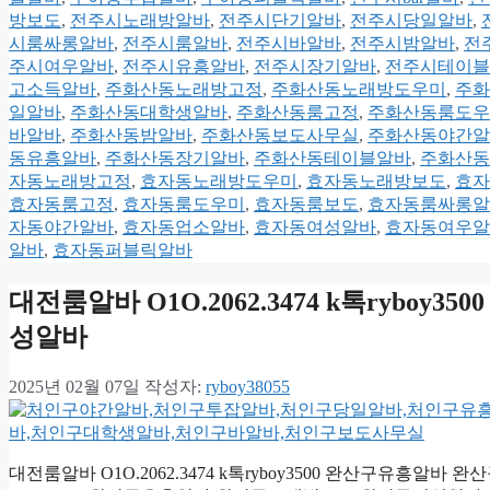
방보도
,
전주시노래방알바
,
전주시단기알바
,
전주시당일알바
,
시룸싸롱알바
,
전주시룸알바
,
전주시바알바
,
전주시밤알바
,
전
주시여우알바
,
전주시유흥알바
,
전주시장기알바
,
전주시테이블
고소득알바
,
주화산동노래방고정
,
주화산동노래방도우미
,
주화
일알바
,
주화산동대학생알바
,
주화산동룸고정
,
주화산동룸도우
바알바
,
주화산동밤알바
,
주화산동보도사무실
,
주화산동야간알
동유흥알바
,
주화산동장기알바
,
주화산동테이블알바
,
주화산동
자동노래방고정
,
효자동노래방도우미
,
효자동노래방보도
,
효자
효자동룸고정
,
효자동룸도우미
,
효자동룸보도
,
효자동룸싸롱알
자동야간알바
,
효자동업소알바
,
효자동여성알바
,
효자동여우알
알바
,
효자동퍼블릭알바
대전룸알바 O1O.2062.3474 k톡ryb
성알바
2025년 02월 07일
작성자:
ryboy38055
대전룸알바 O1O.2062.3474 k톡ryboy3500 완산구유흥알바 