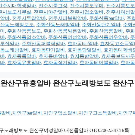
전주시대학생알바
,
전주시룸고정
,
전주시룸도우미
,
전주시룸보도
주시보도사무실
,
전주시야간알바
,
전주시업소알바
,
전주시여성알
알바
,
전주시투잡알바
,
전주시퍼블릭알바
,
주화산동bar알바
,
주
산동노래방보도
,
주화산동노래방알바
,
주화산동단기알바
,
주화
미
,
주화산동룸보도
,
주화산동룸싸롱알바
,
주화산동룸알바
,
주화
바
,
주화산동업소알바
,
주화산동여성알바
,
주화산동여우알바
,
주
투잡알바
,
주화산동퍼블릭알바
,
효자동bar알바
,
효자동고소득알
동노래방알바
,
효자동단기알바
,
효자동당일알바
,
효자동대학생
바
,
효자동룸알바
,
효자동바알바
,
효자동밤알바
,
효자동보도사무
바
,
효자동유흥알바
,
효자동장기알바
,
효자동테이블알바
,
효자동
oy3500 완산구유흥알바 완산구노래방보도 완산
완산구노래방보도 완산구여성알바 대전룸알바 O1O.2062.3474 k톡