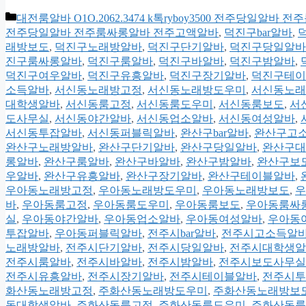
카
대전룸알바 O1O.2062.3474 k톡ryboy3500 전주당일알
테
전주당일알바 전주룸싸롱알바 전주고액알바
,
덕진구bar알바
,
고
래방보도
,
덕진구노래방알바
,
덕진구단기알바
,
덕진구당일알바
리
진구룸싸롱알바
,
덕진구룸알바
,
덕진구바알바
,
덕진구밤알바
,
덕진구여우알바
,
덕진구유흥알바
,
덕진구장기알바
,
덕진구테이
소득알바
,
서신동노래방고정
,
서신동노래방도우미
,
서신동노래
대학생알바
,
서신동룸고정
,
서신동룸도우미
,
서신동룸보도
,
서
도사무실
,
서신동야간알바
,
서신동업소알바
,
서신동여성알바
,
서신동투잡알바
,
서신동퍼블릭알바
,
완산구bar알바
,
완산구고
완산구노래방알바
,
완산구단기알바
,
완산구당일알바
,
완산구대
롱알바
,
완산구룸알바
,
완산구바알바
,
완산구밤알바
,
완산구보
우알바
,
완산구유흥알바
,
완산구장기알바
,
완산구테이블알바
,
우아동노래방고정
,
우아동노래방도우미
,
우아동노래방보도
,
우
바
,
우아동룸고정
,
우아동룸도우미
,
우아동룸보도
,
우아동룸싸
실
,
우아동야간알바
,
우아동업소알바
,
우아동여성알바
,
우아동
투잡알바
,
우아동퍼블릭알바
,
전주시bar알바
,
전주시고소득알
노래방알바
,
전주시단기알바
,
전주시당일알바
,
전주시대학생알
전주시룸알바
,
전주시바알바
,
전주시밤알바
,
전주시보도사무실
전주시유흥알바
,
전주시장기알바
,
전주시테이블알바
,
전주시투
화산동노래방고정
,
주화산동노래방도우미
,
주화산동노래방보
동대학생알바
,
주화산동룸고정
,
주화산동룸도우미
,
주화산동룸