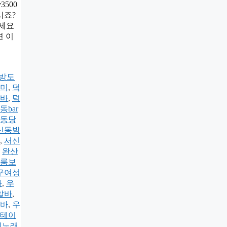
3500
시죠?
하세요
면 이
방도
미
,
덕
바
,
덕
동bar
동당
신동밤
,
서신
,
완산
룸보
구여성
바
,
우
알바
,
바
,
우
테이
시노래