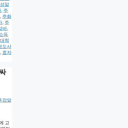
성알
바
,
주
,
주화
바
,
주
알바
,
소득
대학
보도사
,
효자
룸싸
에 고