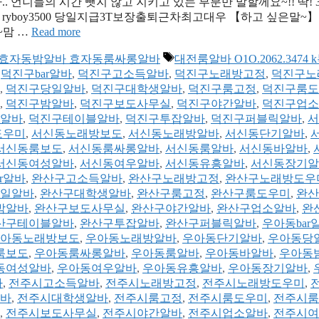
언니들의 시간 뺏지 않고 지키고 있는 부분만 말할께요~!! 딱! 
k톡 : ryboy3500 당일지급3T보장출퇴근차최고대우 【하고 싶은말~
~맘 …
Read more
태
래방알바 효자동밤알바 효자동룸싸롱알바
대전룸알바 O1O.2062.3474 
그
,
덕진구bar알바
,
덕진구고소득알바
,
덕진구노래방고정
,
덕진구노
,
덕진구당일알바
,
덕진구대학생알바
,
덕진구룸고정
,
덕진구룸도
,
덕진구밤알바
,
덕진구보도사무실
,
덕진구야간알바
,
덕진구업소
알바
,
덕진구테이블알바
,
덕진구투잡알바
,
덕진구퍼블릭알바
,
서
도우미
,
서신동노래방보도
,
서신동노래방알바
,
서신동단기알바
,
서신동룸보도
,
서신동룸싸롱알바
,
서신동룸알바
,
서신동바알바
,
서신동여성알바
,
서신동여우알바
,
서신동유흥알바
,
서신동장기알
r알바
,
완산구고소득알바
,
완산구노래방고정
,
완산구노래방도우
일알바
,
완산구대학생알바
,
완산구룸고정
,
완산구룸도우미
,
완산
밤알바
,
완산구보도사무실
,
완산구야간알바
,
완산구업소알바
,
완
산구테이블알바
,
완산구투잡알바
,
완산구퍼블릭알바
,
우아동bar
아동노래방보도
,
우아동노래방알바
,
우아동단기알바
,
우아동당
룸보도
,
우아동룸싸롱알바
,
우아동룸알바
,
우아동바알바
,
우아동
동여성알바
,
우아동여우알바
,
우아동유흥알바
,
우아동장기알바
,
바
,
전주시고소득알바
,
전주시노래방고정
,
전주시노래방도우미
,
바
,
전주시대학생알바
,
전주시룸고정
,
전주시룸도우미
,
전주시룸
,
전주시보도사무실
,
전주시야간알바
,
전주시업소알바
,
전주시여