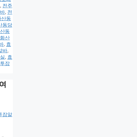
,
전주
바
,
전
화산동
산동당
산동
화산
바
,
효
알바
,
실
,
효
투잡
구여