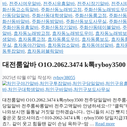
바
,
전주시여우알바
,
전주시유흥알바
,
전주시장기알바
,
전주시
화산동고소득알바
,
주화산동노래방고정
,
주화산동노래방도우
산동당일알바
,
주화산동대학생알바
,
주화산동룸고정
,
주화산동
화산동바알바
,
주화산동밤알바
,
주화산동보도사무실
,
주화산동
주화산동유흥알바
,
주화산동장기알바
,
주화산동테이블알바
,
주
알바
,
효자동노래방고정
,
효자동노래방도우미
,
효자동노래방보
생알바
,
효자동룸고정
,
효자동룸도우미
,
효자동룸보도
,
효자동
무실
,
효자동야간알바
,
효자동업소알바
,
효자동여성알바
,
효자
동투잡알바
,
효자동퍼블릭알바
대전룸알바 O1O.2062.3474 k톡ryb
2025년 02월 07일
작성자:
ryboy38055
대전룸알바 O1O.2062.3474 k톡ryboy3500 전주당일알바 전주
당일알바 전주룸싸롱알바 전주고액알바 안녕하세요~!? “클릭
나와보시면 들통날 거짓말 안하겠습니다.. 언니들의 시간 뺏지 않
좋은곳 찾으셔야죠~! 010-2062-3474 k톡 : ryboy350
죠?.. 같이 웃고 힘들땐 같이 손님 욕하구~맘 …
Read more