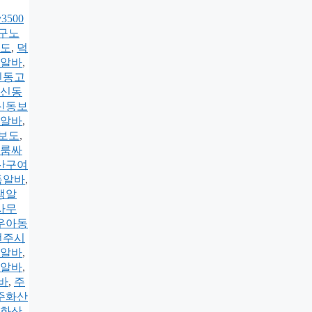
3500
구노
도
,
덕
알바
,
신동고
신동
신동보
알바
,
보도
,
룸싸
산구여
득알바
,
생알
사무
우아동
전주시
알바
,
알바
,
바
,
주
주화산
화산