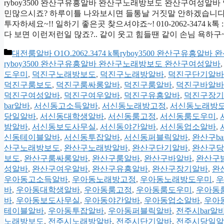
ryboy3500 완산구유흥알바 완산구노래방보도 완산구여성알바
민많으시죠? 하루이틀 나와보시면 들통날 거짓말 안하겠습니다.. 
투자하세요~!! 일하기 좋은곳 찾으셔야죠~! 010-2062-3474 
다 보면 이런저런일 많죠?.. 같이 웃고 힘들땐 같이 손님 욕하구
카
대전룸알바 O1O.2062.3474 k톡ryboy3500 완산구유
테
ryboy3500 완산구유흥알바 완산구노래방보도 완산구여성알바
고
도우미
,
덕진구노래방보도
,
덕진구노래방알바
,
덕진구단기알바
리
덕진구룸보도
,
덕진구룸싸롱알바
,
덕진구룸알바
,
덕진구바알바
덕진구여성알바
,
덕진구여우알바
,
덕진구유흥알바
,
덕진구장기
bar알바
,
서신동고소득알바
,
서신동노래방고정
,
서신동노래방
당일알바
,
서신동대학생알바
,
서신동룸고정
,
서신동룸도우미
,
밤알바
,
서신동보도사무실
,
서신동야간알바
,
서신동업소알바
,
신동테이블알바
,
서신동투잡알바
,
서신동퍼블릭알바
,
완산구ba
산구노래방보도
,
완산구노래방알바
,
완산구단기알바
,
완산구당
보도
,
완산구룸싸롱알바
,
완산구룸알바
,
완산구바알바
,
완산구
성알바
,
완산구여우알바
,
완산구유흥알바
,
완산구장기알바
,
완
우아동고소득알바
,
우아동노래방고정
,
우아동노래방도우미
,
우
바
,
우아동대학생알바
,
우아동룸고정
,
우아동룸도우미
,
우아동
바
,
우아동보도사무실
,
우아동야간알바
,
우아동업소알바
,
우아
테이블알바
,
우아동투잡알바
,
우아동퍼블릭알바
,
전주시bar알
노래방보도
,
전주시노래방알바
,
전주시단기알바
,
전주시당일알