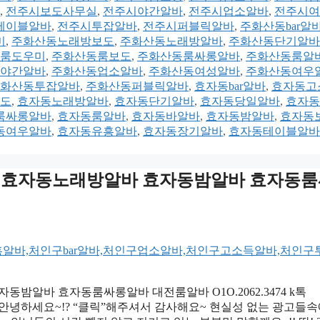
,
전주시보도사무실
,
전주시야간알바
,
전주시업소알바
,
전주시여
테이블알바
,
전주시투잡알바
,
전주시퍼블릭알바
,
주화산동bar알
미
,
주화산동노래방보도
,
주화산동노래방알바
,
주화산동단기알바
룸도우미
,
주화산동룸보도
,
주화산동룸싸롱알바
,
주화산동룸알
야간알바
,
주화산동업소알바
,
주화산동여성알바
,
주화산동여우
화산동투잡알바
,
주화산동퍼블릭알바
,
효자동bar알바
,
효자동고
도
,
효자동노래방알바
,
효자동단기알바
,
효자동당일알바
,
효자동
룸싸롱알바
,
효자동룸알바
,
효자동바알바
,
효자동밤알바
,
효자동
동여우알바
,
효자동유흥알바
,
효자동장기알바
,
효자동테이블알바
oy3500 효자동노래방알바 효자동밤알바 효자동
 효자동밤알바 효자동룸싸롱알바 대전룸알바 O1O.2062.3474 k톡
 안녕하세요~!? “클릭”해주셔서 감사해요~ 현실성 없는 광고들속