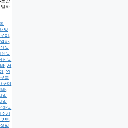
3분만
】 일하
k톡
래방
우미
,
알바
,
신동
서신동
서신동
바
,
서
미
,
완
구룸
산구여
알바
,
일알
밤알
우아동
전주시
보도
,
성알