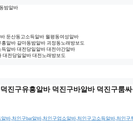
둔산동밤알바
동노래방알바 둔산동고소득알바 월평동여성알바
대전서구유흥알바 갈마동밤알바 괴정동노래방보도
 대전고소득알바 대전당일알바 대전야간알바
고액알바 대전당일알바 대전노래방보도
oy3500 덕진구유흥알바 덕진구바알바 덕진구룸