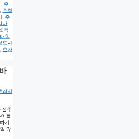
바
,
주
,
주화
바
,
주
알바
,
소득
대학
보도사
,
효자
알바
0 전주
루이틀
일하기
런일 많