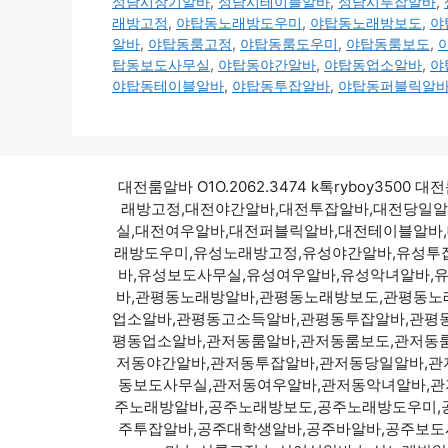
성남시장기알바
,
성남시테이블알바
,
성남시투잡알바
,
래방고정
,
야탑동노래방도우미
,
야탑동노래방보도
,
야
알바
,
야탑동룸고정
,
야탑동룸도우미
,
야탑동룸보도
,
탑동보도사무실
,
야탑동야간알바
,
야탑동업소알바
,
야
야탑동테이블알바
,
야탑동투잡알바
,
야탑동퍼블릭알
대전룸알바 O1O.2062.3474 k톡ryboy
래방고정,대전야간알바,대전투잡알바,대전당일알
실,대전여우알바,대전퍼블릭알바,대전테이블알바
래방도우미,유성노래방고정,유성야간알바,유성투잡
바,유성보도사무실,유성여우알바,유성악녀알바,
바,관평동노래방알바,관평동노래방보도,관평동노
업소알바,관평동고소득알바,관평동투잡알바,관평
평동업소알바,관저동룸알바,관저동룸보도,관저동
저동야간알바,관저동투잡알바,관저동당일알바,관
동보도사무실,관저동여우알바,관저동악녀알바,관
주노래방알바,공주노래방보도,공주노래방도우미,공
주투잡알바,공주대학생알바,공주바알바,공주보도