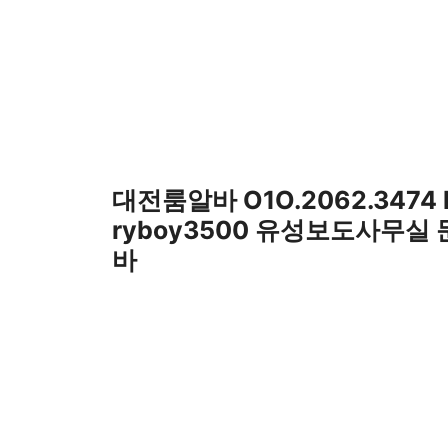
컨
텐
츠
로
건
너
뛰
기
대전룸알바 O1O.2062.3474
ryboy3500 유성보도사무실
바