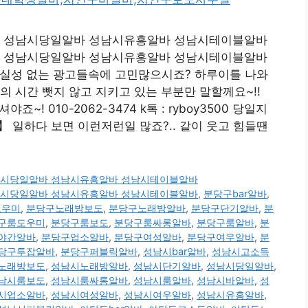
oy3500 성남시당일알바 성남시유흥알바 성남시테이블알바
oy3500 성남시당일알바 성남시유흥알바 성남시테이블알바
현실성 없는 광고들속에 고민많으시죠? 하루이틀 나와
의 시간 뺏지 않고 지키고 있는 부분만 말할께요~!!
~! 010-2062-3474 k톡 : ryboy3500 당일지
일하다 보면 이런저런일 많죠?.. 같이 웃고 힘들땐
00 성남시당일알바 성남시유흥알바 성남시테이블알바
00 성남시당일알바 성남시유흥알바 성남시테이블알바
,
분당구bar알바
,
도우미
,
분당구노래방보도
,
분당구노래방알바
,
분당구단기알바
,
분
구룸도우미
,
분당구룸보도
,
분당구룸싸롱알바
,
분당구룸알바
,
분
야간알바
,
분당구업소알바
,
분당구여성알바
,
분당구여우알바
,
분
당구투잡알바
,
분당구퍼블릭알바
,
성남시bar알바
,
성남시고소득
노래방보도
,
성남시노래방알바
,
성남시단기알바
,
성남시당일알바
,
남시룸보도
,
성남시룸싸롱알바
,
성남시룸알바
,
성남시바알바
,
성
시업소알바
,
성남시여성알바
,
성남시여우알바
,
성남시유흥알바
,