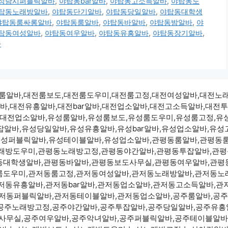
성남시퍼블릭알바
,
야탑동bar알바
,
야탑동고소득알바
,
야탑동노
탑동노래방알바
,
야탑동단기알바
,
야탑동당일알바
,
야탑동대학생
야탑동룸싸롱알바
,
야탑동룸알바
,
야탑동바알바
,
야탑동밤알바
,
야
탑동여성알바
,
야탑동여우알바
,
야탑동유흥알바
,
야탑동장기알바
,
바
3500 대전룸알바,대전룸보도,대전룸도우미,대전룸고정,대전여성알바,
바,대전유흥알바,대전bar알바,대전업소알바,대전고소득알바,대전
,대전업소알바,유성룸알바,유성룸보도,유성룸도우미,유성룸고정,유
알바,유성당일알바,유성유흥알바,유성bar알바,유성업소알바,유
유성퍼블릭알바,유성테이블알바,유성업소알바,관평동룸알바,관평동
래방도우미,관평동노래방고정,관평동야간알바,관평동투잡알바,관평동
동대학생알바,관평동바알바,관평동보도사무실,관평동여우알바,관평
룸도우미,관저동룸고정,관저동여성알바,관저동노래방알바,관저동노
저동유흥알바,관저동bar알바,관저동업소알바,관저동고소득알바,관
저동퍼블릭알바,관저동테이블알바,관저동업소알바,공주룸알바,공주
주노래방고정,공주야간알바,공주투잡알바,공주당일알바,공주유흥알
사무실,공주여우알바,공주악녀알바,공주퍼블릭알바,공주테이블알바