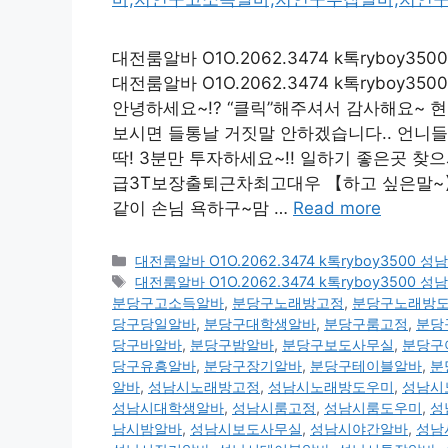
대전룸알바 O1O.2062.3474 k톡ryb
대전룸알바 O1O.2062.3474 k톡ryb
안녕하세요~!? “클릭”해주셔서 감사해요~ 
보시면 들통날 거짓말 안하겠습니다.. 언니들
딱! 3분만 투자하세요~!! 일하기 좋은곳 찾으셔야죠
급3T보장출퇴근차최고대우 【하고 싶은말~】 
같이 손님 욕하구~맘 …
Read more
카
대전룸알바 O1O.2062.3474 k톡ryboy35
테
태
대전룸알바 O1O.2062.3474 k톡ryboy35
고
그
분당구고소득알바
,
분당구노래방고정
,
분당구노래방
리
당구당일알바
,
분당구대학생알바
,
분당구룸고정
,
분당
당구바알바
,
분당구밤알바
,
분당구보도사무실
,
분당구
당구유흥알바
,
분당구장기알바
,
분당구테이블알바
,
분
알바
,
성남시노래방고정
,
성남시노래방도우미
,
성남시
성남시대학생알바
,
성남시룸고정
,
성남시룸도우미
,
성
남시밤알바
,
성남시보도사무실
,
성남시야간알바
,
성남