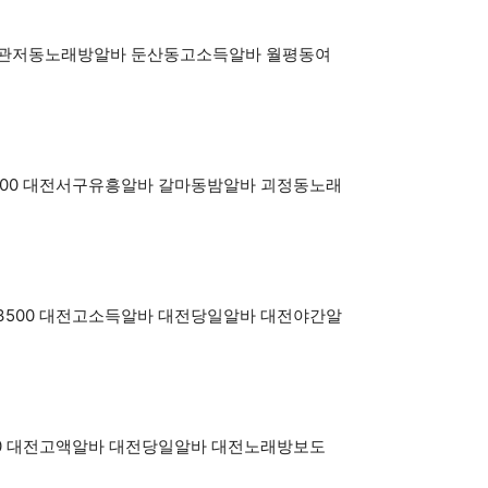
y3500 관저동노래방알바 둔산동고소득알바 월평동여
OY3500 대전서구유흥알바 갈마동밤알바 괴정동노래
BOY3500 대전고소득알바 대전당일알바 대전야간알
Y3500 대전고액알바 대전당일알바 대전노래방보도