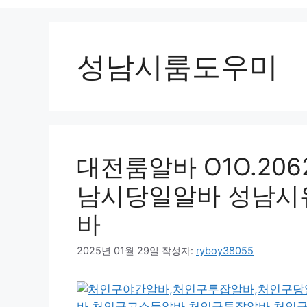
성남시룸도우미
대전룸알바 O1O.2062.
남시당일알바 성남시
바
2025년 01월 29일
작성자:
ryboy38055