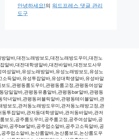
안녕하세요!
의
워드프레스 댓글 관리
도구
대전노래방알바,대전노래방보도,대전노래방도우미,대전노
투잡알바,대전대학생알바,대전바알바,대전보도사무
성여성알바,유성노래방알바,유성노래방보도,유성노
성고소득알바,유성투잡알바,유성대학생알바,유성바알
룸보도,관평동룸도우미,관평동룸고정,관평동여성알
당일알바,관평동유흥알바,관평동bar알바,관평동
동악녀알바,관평동퍼블릭알바,관평동테이블알바,관
래방보도,관저동노래방도우미,관저동노래방고정,관
저동투잡알바,관저동대학생알바,관저동바알바,관저
룸보도,공주룸도우미,공주룸고정,공주여성알바,공
바,공주bar알바,공주업소알바,공주고소득알바,공
,공주업소알바,논산룸알바,논산룸보도,논산룸도우