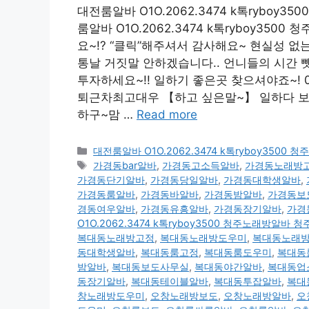
대전룸알바 O1O.2062.3474 k톡rybo
룸알바 O1O.2062.3474 k톡ryboy3
요~!? “클릭”해주셔서 감사해요~ 현실성 
통날 거짓말 안하겠습니다.. 언니들의 시간 뺏
투자하세요~!! 일하기 좋은곳 찾으셔야죠~! 010
퇴근차최고대우 【하고 싶은말~】 일하다 보면
하구~맘 …
Read more
카
대전룸알바 O1O.2062.3474 k톡ryboy35
테
태
가경동bar알바
,
가경동고소득알바
,
가경동노래방
고
그
가경동단기알바
,
가경동당일알바
,
가경동대학생알바
,
리
가경동룸알바
,
가경동바알바
,
가경동밤알바
,
가경동보
경동여우알바
,
가경동유흥알바
,
가경동장기알바
,
가경
O1O.2062.3474 k톡ryboy3500 청주노래방알
복대동노래방고정
,
복대동노래방도우미
,
복대동노래
동대학생알바
,
복대동룸고정
,
복대동룸도우미
,
복대동
밤알바
,
복대동보도사무실
,
복대동야간알바
,
복대동업
동장기알바
,
복대동테이블알바
,
복대동투잡알바
,
복대
창노래방도우미
,
오창노래방보도
,
오창노래방알바
,
오