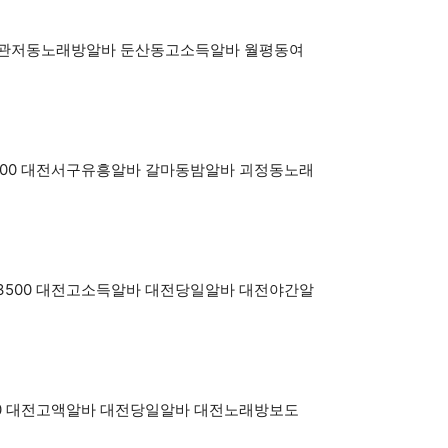
y3500 관저동노래방알바 둔산동고소득알바 월평동여
OY3500 대전서구유흥알바 갈마동밤알바 괴정동노래
BOY3500 대전고소득알바 대전당일알바 대전야간알
Y3500 대전고액알바 대전당일알바 대전노래방보도