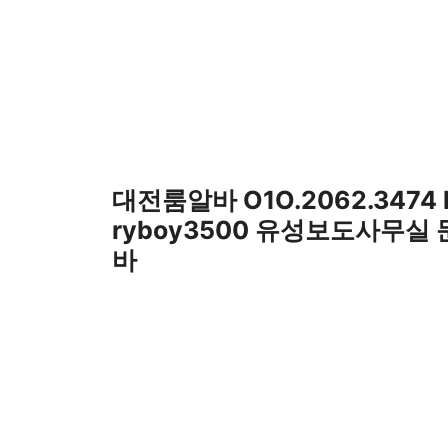
컨
텐
츠
로
건
너
뛰
기
대전룸알바 O1O.2062.3474
ryboy3500 유성보도사무실
바