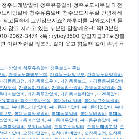
y3500 청주노래방알바 청주유흥알바 청주보도사무실 대전
500 청주노래방알바 청주유흥알바 청주보도사무실 안녕하세
없는 광고들속에 고민많으시죠? 하루이틀 나와보시면 들
지 않고 지키고 있는 부분만 말할께요~!! 딱! 3분만
-2062-3474 k톡 : ryboy3500 당일지급3T보장출
 이런저런일 많죠?.. 같이 웃고 힘들땐 같이 손님 욕
00 청주노래방알바 청주유흥알바 청주보도사무실
고정
,
가경동노래방도우미
,
가경동노래방보도
,
가경동노래방알바
,
가경동룸고정
,
가경동룸도우미
,
가경동룸보도
,
가경동룸싸롱알바
,
도사무실
,
가경동야간알바
,
가경동업소알바
,
가경동여성알바
,
가
동테이블알바
,
가경동투잡알바
,
가경동퍼블릭알바
,
대전룸알바
바 청주유흥알바 청주보도사무실
,
복대동bar알바
,
복대동고소득알바
,
방보도
,
복대동노래방알바
,
복대동단기알바
,
복대동당일알바
,
복대
룸보도
,
복대동룸싸롱알바
,
복대동룸알바
,
복대동바알바
,
복대동
소알바
,
복대동여성알바
,
복대동여우알바
,
복대동유흥알바
,
복대
동퍼블릭알바
,
오창bar알바
,
오창고소득알바
,
오창노래방고정
,
오
창단기알바
,
오창당일알바
,
오창대학생알바
,
오창룸고정
,
오창룸